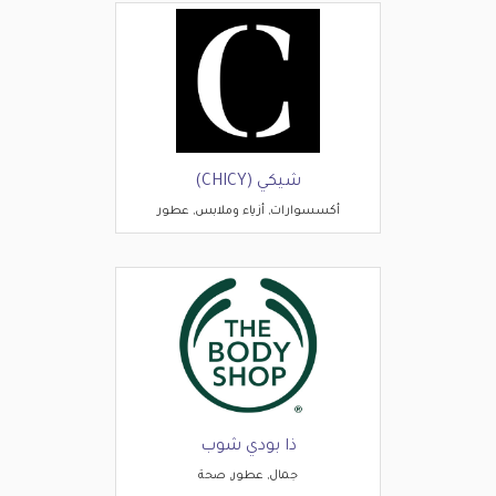
شيكي (CHICY)
أكسسوارات, أزياء وملابس, عطور
ذا بودي شوب
جمال, عطور, صحة